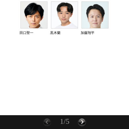
田口聖一
黒木蘭
加藤翔平
1/5
前に
次へ