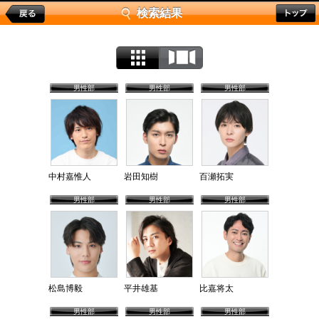
検索結果
男性部
男性部
男性部
中村嘉惟人
岩田知樹
百瀬拓実
男性部
男性部
男性部
松島博毅
平井雄基
比嘉将太
男性部
男性部
男性部