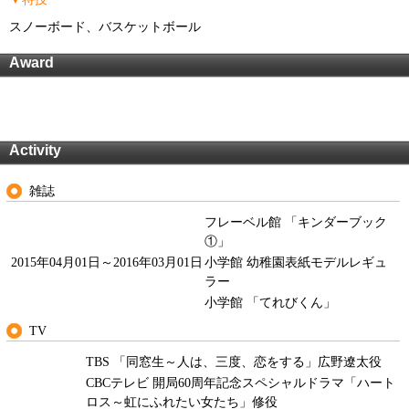
スノーボード、バスケットボール
Award
Activity
雑誌
フレーベル館 「キンダーブック
①」
2015年04月01日～2016年03月01日
小学館 幼稚園表紙モデルレギュ
ラー
小学館 「てれびくん」
TV
TBS 「同窓生～人は、三度、恋をする」広野遼太役
CBCテレビ 開局60周年記念スペシャルドラマ「ハート
ロス～虹にふれたい女たち」修役