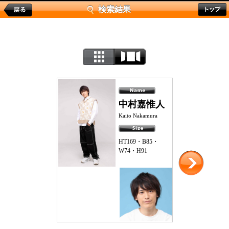
検索結果
中村嘉惟人
Kaito Nakamura
HT169・B85・
W74・H91