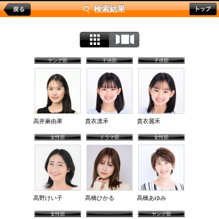
検索結果
ヤング部
子供部
子供部
高井麻由果
貴衣凛禾
貴衣麗禾
女性部
ドラマ部
女性部
高野けい子
髙橋ひかる
高橋あゆみ
女性部
ヤング部