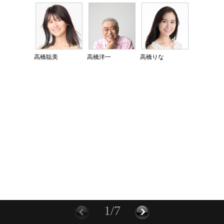
高橋聡美
高橋洋一
高橋りな
1/7
前に
次へ