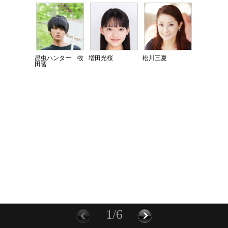
昆虫ハンター 牧
増田光桜
松川三夏
田習
1/6
前に
次へ