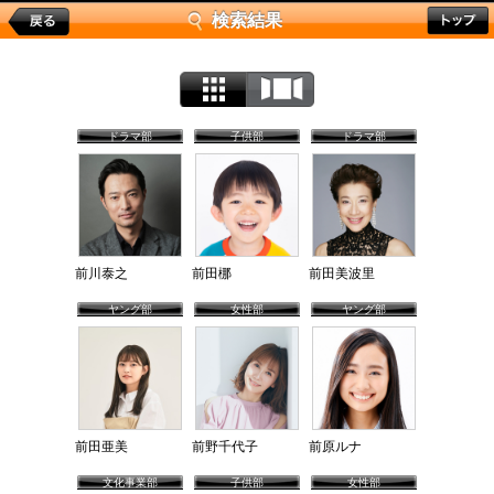
検索結果
ドラマ部
子供部
ドラマ部
前川泰之
前田梛
前田美波里
ヤング部
女性部
ヤング部
前田亜美
前野千代子
前原ルナ
文化事業部
子供部
女性部