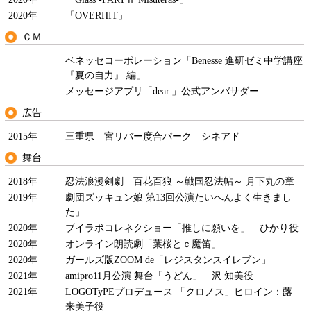
2020年
「OVERHIT」
ＣＭ
ベネッセコーポレーション「Benesse 進研ゼミ中学講座
『夏の自力』 編」
メッセージアプリ「dear.」公式アンバサダー
広告
2015年
三重県 宮リバー度合パーク シネアド
舞台
2018年
忍法浪漫剣劇 百花百狼 ～戦国忍法帖～ 月下丸の章
2019年
劇団ズッキュン娘 第13回公演たいへんよく生きまし
た」
2020年
ブイラボコレネクショー「推しに願いを」 ひかり役
2020年
オンライン朗読劇「葉桜とｃ魔笛」
2020年
ガールズ版ZOOM de「レジスタンスイレブン」
2021年
amipro11月公演 舞台「うどん」 沢 知美役
2021年
LOGOTyPEプロデュース 「クロノス」ヒロイン：蕗
来美子役