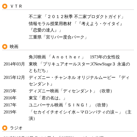
ＶＴＲ
不二家 「２０１２秋季 不二家プロダクトガイド」
情報モラル授業用教材 「『考えよう・ケイタイ』
『恋愛の達人』」
三重県「宮リバー度合パーク」
映画
角川映画 「Ａｎｏｔｈｅｒ」 1973年の女性役
2014年03月
東映 「プリキュアオールスターズNewStage３ 永遠の
ともだち」
2015年12月
ディズニー・チャンネル オリジナルムービー 『ディ
センダント』
2015年
ディズニー映画「ディセンダント」（吹替）
2016年
東宝「君の名は。」
2017年
ユニバーサル映画「ＳＩＮＧ！」（吹替）
2019年
「セカイイチオイシイ水～マロンパティの涙～」（主
演）
ラジオ