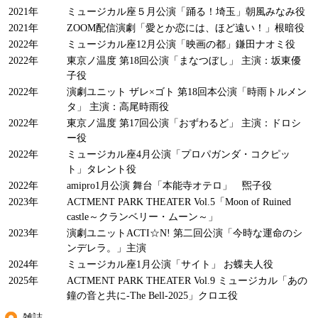
2021年
ミュージカル座５月公演「踊る！埼玉」朝風みなみ役
2021年
ZOOM配信演劇「愛とか恋には、ほど遠い！」根暗役
2022年
ミュージカル座12月公演「映画の都」鎌田ナオミ役
2022年
東京ノ温度 第18回公演「まなつぼし」 主演：坂東優
子役
2022年
演劇ユニット ザレ×ゴト 第18回本公演「時雨トルメン
タ」 主演：高尾時雨役
2022年
東京ノ温度 第17回公演「おずわるど」 主演：ドロシ
ー役
2022年
ミュージカル座4月公演「プロパガンダ・コクピッ
ト」タレント役
2022年
amipro1月公演 舞台「本能寺オテロ」 煕子役
2023年
ACTMENT PARK THEATER Vol.5「Moon of Ruined
castle～クランベリー・ムーン～」
2023年
演劇ユニットACTI☆N! 第二回公演「今時な運命のシ
ンデレラ。」主演
2024年
ミュージカル座1月公演「サイト」 お蝶夫人役
2025年
ACTMENT PARK THEATER Vol.9 ミュージカル「あの
鐘の音と共に-The Bell-2025」クロエ役
雑誌