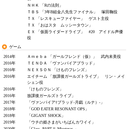
ＮＨＫ 「Rの法則」
ＴＢＳ 「3年B組金八先生ファイナル」 塚田鞠役
ＴＸ 「レスキューファイヤー」 ゲスト主役
ＴＸ 「おはスタ ムッシータウン」
ＥＸ 「仮面ライダードライブ」 #20 アイドル声優
役
ゲーム
2014年
Ａｍｅｂａ 「ガールフレンド（仮）」 武内未美役
2016年
ＴＥＮＤＡ 「ヴァンパイアブラッド」
2016年
ＮＥＸＳＯＮ 「けものフレンズ」
2016年
エイチーム 「放課後ガールズトライブ」 リン・メイ
シェン役
2016年
「けものフレンズ」
2016年
放課後ガールズトライブ」
2017年
「ヴァンパイア†ブラッド-月戯（ルナ）-」
2018年
「GOD EATER RESONANT OPS」
2018年
「GIGANT SHOCK」
2019年
「ウチの姫さまがいちばんカワイイ」
2020年
「Glass -PARTⅡ Misuteras-」