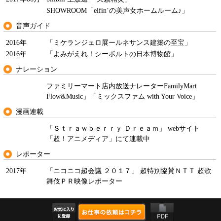
SHOWROOM「elfin’の美声女ホームルーム♪」
音声ガイド
2016年
「ミケランジェロ展ールネサンス建築の至宝」
2016年
「よみがえれ！シーボルトの日本博物館」
ナレーション
ファミリーマート店内放送ナレーターFamilyMart
Flow&Music」「ミックスファム with Your Voice」
漫画連載
「Ｓｔｒａｗｂｅｒｒｙ Ｄｒｅａｍ」 webサイト
「超！アニメディア」にて連載中
レポーター
2017年
「ニコニコ超会議 ２０１７」 超特別協賛ＮＴＴ 超歌
舞伎ＰＲ映像レポーター