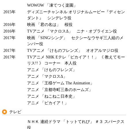
WOWOW 「凍てつく楽園」
2015年
ディズニーチャンネル オリジナルムービー『ディセン
ダント』 シンデレラ役
2016年
映画 「君の名は」 桜役
2016年
TVアニメ 「マクロスΔ」 ニナ・オブライエン役
2017年
映画 「SING/シング」 セクシーなウサギ三人組のメ
ンバー役
2017年
TVアニメ 「けものフレンズ」 オオアルマジロ役
2017年
TVアニメ NHK Eテレ「ピカイア！！」 《 教えてモー
リス!! 》 コーナー 本人役
アニメ 「けものフレンズ」
アニメ 「マクロスΔ」
アニメ 「王様ゲーム The Animation」
アニメ 「京都寺町三条のホームズ」
アニメ 「ねこねこ日本史」
アニメ 「ピカイア！」
テレビ
ＮＨＫ 連続ドラマ 「トットてれび」 ＃３ スパークス
役