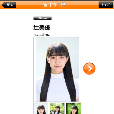
ドラマ部
辻美優
tsujimiyuu