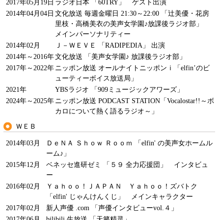
2017年05月19日
ラジオ日本 「60TRY」 ゲスト出演
2014年04月04日
文化放送 毎週金曜日 21:30～22:00 「辻美優・花房
里枝・高橋美衣の美声女学園♪放課後ラジオ部」
メインパーソナリティー
2014年02月
Ｊ－ＷＥＶＥ 「RADIPEDIA」 出演
2014年～2016年
文化放送 「美声女学園♪ 放課後ラジオ部」
2017年～2022年
ニッポン放送 オールナイトニッポンｉ「elfin’のビ
ューティーボイス放送局」
2021年
YBSラジオ 「909ミュージックアワーズ」
2024年～2025年
ニッポン放送 PODCAST STATION「Vocalostar!!～ボ
カロについて熱く語るラジオ～」
ＷＥＢ
2014年03月
ＤｅＮＡ Ｓｈｏｗ Ｒｏｏｍ 「elfin' の美声女ホームル
ーム♪」
2015年12月
ベネッセ進研ゼミ 「５９ 全力応援団」 インタビュ
ー
2016年02月
Ｙａｈｏｏ！ＪＡＰＡＮ Ｙａｈｏｏ！ズバトク
「elfin' じゃんけんくじ」 メインキャラクター
2017年02月
新人声優 .com 「声優インタビューvol.４」
2017年06月
bilibili 生放送 「天籁精灵」