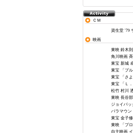
ＣＭ
資生堂 '7
映画
東映 鈴木
角川映画 
東宝 新城 
東宝 「プ
東宝 「さ
東宝 「Ｌ
松竹 村川 
東映 長谷
ジョイパッ
パラマウン
東宝 金子
東映 「プ
自主映画 