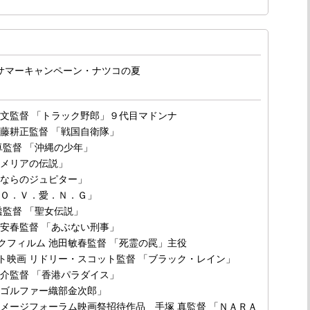
9 サマーキャンペーン・ナツコの夏
則文監督 「トラック野郎」９代目マドンナ
斉藤耕正監督 「戦国自衛隊」
卓監督 「沖縄の少年」
ルメリアの伝説」
よならのジュピター」
．Ｏ．Ｖ．愛．Ｎ．Ｇ」
透監督 「聖女伝説」
部安春監督 「あぶない刑事」
クフィルム 池田敏春監督 「死霊の罠」主役
ト映画 リドリー・スコット監督 「ブラック・レイン」
修介監督 「香港パラダイス」
ロゴルファー織部金次郎」
イメージフォーラム映画祭招待作品 手塚 真監督 「ＮＡＲＡ