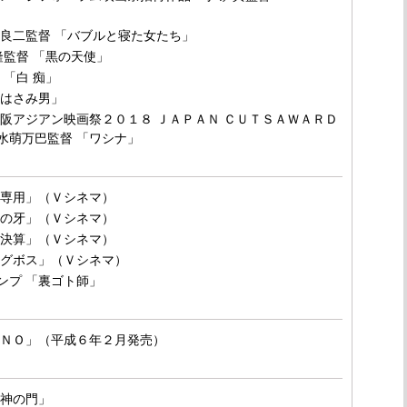
村良二監督 「バブルと寝た女たち」
隆監督 「黒の天使」
 「白 痴」
「はさみ男」
大阪アジアン映画祭２０１８ ＪＡＰＡＮ ＣＵＴＳＡＷＡＲＤ
水萌万巴監督 「ワシナ」
人専用」（Ｖシネマ）
悪の牙」（Ｖシネマ）
の決算」（Ｖシネマ）
ッグボス」（Ｖシネマ）
ンプ 「裏ゴト師」
「ＮＯ」（平成６年２月発売）
風神の門」