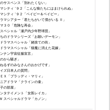
女のサスペンス「別れたくない」
ラマシティ ’９２「こんな狼たちにはまけられぬ」
ラマシティ ’９２「ベイビー＆ベイビー」
ドラマシアター「君たちがいて僕がいる Ⅱ」
ラマ３０「危険な再会」
マスペシャル「瀬戸内少年野球団」
たちのドラマシリーズ「お願いデーモン」
曜ドラマスペシャル「姥捨ての街」
曜ドラマスペシャル「猫魔に消えた花嫁」
ウンナン宇宙征服宣言」
恋のから騒ぎ」
んねるずのみなさんのおかげです」
クイズ日本人の質問」
ＳＥＸ「ブラッディ・マリィ」
ュニアドラマ「クラインの壷」
徹子の部屋」
エンタテイメント「女医レイカ」
Ｗ スペシャルドラマ「カノン」