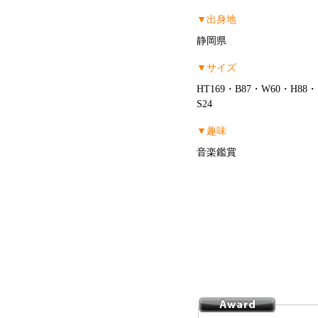
▼出身地
静岡県
▼サイズ
HT169・B87・W60・H88・
S24
▼趣味
音楽鑑賞