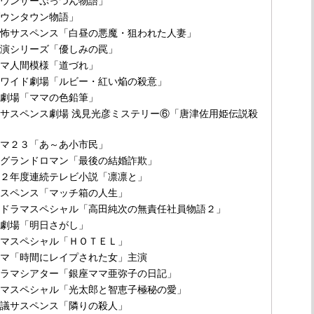
ナウンサーぷっつん物語」
ダウンタウン物語」
恐怖サスペンス「白昼の悪魔・狙われた人妻」
競演シリーズ「優しみの罠」
ラマ人間模様「道づれ」
曜ワイド劇場「ルビー・紅い焔の殺意」
の劇場「ママの色鉛筆」
曜サスペンス劇場 浅見光彦ミステリー⑥「唐津佐用姫伝説殺
ラマ２３「あ～あ小市民」
曜グランドロマン「最後の結婚詐欺」
成２年度連続テレビ小説「凛凛と」
サスペンス「マッチ箱の人生」
曜ドラマスペシャル「高田純次の無責任社員物語２」
の劇場「明日さがし」
ラマスペシャル「ＨＯＴＥＬ」
ラマ「時間にレイプされた女」主演
ドラマシアター「銀座ママ亜弥子の日記」
ラマスペシャル「光太郎と智恵子極秘の愛」
思議サスペンス「隣りの殺人」