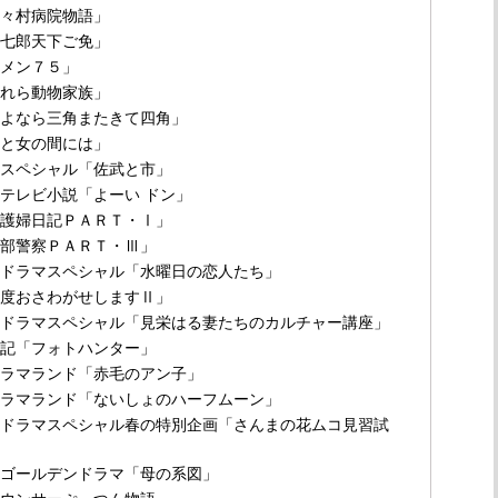
野々村病院物語」
長七郎天下ご免」
Ｇメン７５」
われら動物家族」
さよなら三角またきて四角」
男と女の間には」
劇スペシャル「佐武と市」
続テレビ小説「よーい ドン」
看護婦日記ＰＡＲＴ・Ⅰ」
西部警察ＰＡＲＴ・Ⅲ」
曜ドラマスペシャル「水曜日の恋人たち」
毎度おさわがせしますⅡ」
曜ドラマスペシャル「見栄はる妻たちのカルチャー講座」
手記「フォトハンター」
ドラマランド「赤毛のアン子」
ドラマランド「ないしょのハーフムーン」
曜ドラマスペシャル春の特別企画「さんまの花ムコ見習試
曜ゴールデンドラマ「母の系図」