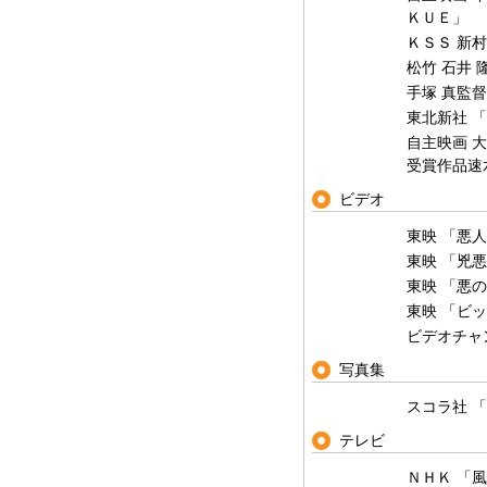
ＫＵＥ」
ＫＳＳ 新
松竹 石井 
手塚 真監督
東北新社 
自主映画 
受賞作品速
ビデオ
東映 「悪
東映 「兇
東映 「悪
東映 「ビ
ビデオチャ
写真集
スコラ社 
テレビ
ＮＨＫ 「