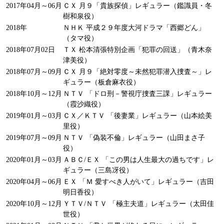
2017年04月～06月
ＣＸ 月９「貴族探偵」レギュラー（鑑識員・冬
樹和泉役）
2018年
ＮＨＫ 平成２９年度大河ドラマ「西郷どん」
（タマ役）
2018年07月02日
ＴＸ 松本清張特別企画「犯罪の回送」（青木奈
津美役）
2018年07月～09月
ＣＸ 月９「絶対零度～未然犯罪潜入捜査～」レ
ギュラー（板倉麻衣役）
2018年10月～12月
ＮＴＶ 「ドロ刑－警視庁捜査三課」レギュラー
（霞沙織役）
2019年01月～03月
ＣＸ／ＫＴＶ 「後妻業」レギュラー（山本絵美
里役）
2019年07月～09月
ＮＴＶ 「偽装不倫」レギュラー（山田まさ子
役）
2020年01月～03月
ＡＢＣ/ＥＸ 「この男は人生最大の過ちです」レ
ギュラー（三島冴役）
2020年04月～06月
ＥＸ 「Ｍ 愛すべき人がいて」レギュラー（吉田
明日香役）
2020年10月～12月
ＹＴＶ/ＮＴＶ 「極主夫道」レギュラー（太田佳
世役）