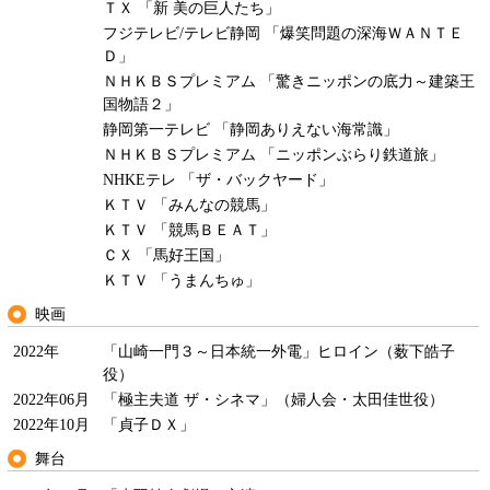
ＴＸ 「新 美の巨人たち」
フジテレビ/テレビ静岡 「爆笑問題の深海ＷＡＮＴＥ
Ｄ」
ＮＨＫＢＳプレミアム 「驚きニッポンの底力～建築王
国物語２」
静岡第一テレビ 「静岡ありえない海常識」
ＮＨＫＢＳプレミアム 「ニッポンぶらり鉄道旅」
NHKEテレ 「ザ・バックヤード」
ＫＴＶ 「みんなの競馬」
ＫＴＶ 「競馬ＢＥＡＴ」
ＣＸ 「馬好王国」
ＫＴＶ 「うまんちゅ」
映画
2022年
「山崎一門３～日本統一外電」ヒロイン（薮下皓子
役）
2022年06月
「極主夫道 ザ・シネマ」（婦人会・太田佳世役）
2022年10月
「貞子ＤＸ」
舞台