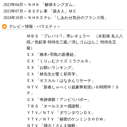
2023年04月～
ＮＨＫ 「解体キングダム」
2023年07月～
ＢＳテレ東 「築き人」ＭＣ
2024年10月～
ＮＨＫＥテレ 「しあわせ気分のフランス悟」
テレビ＜情報・バラエティ＞
ＭＢＳ 「プレバト!!」準レギュラー （水彩画 名人八
段／色鉛筆 特待生三級／消しゴムはんこ 特待生五
級）
ＥＸ 「橋本×羽鳥の新番組」
ＥＸ 「くりぃむクイズ ミラクル９」
ＥＸ 「お願いランキング」
ＥＸ 「林先生が驚く初耳学」
ＥＸ 「オスカル！はなきんリサーチ」
ＮＴＶ 「新春しゃべくり超豪華初笑い６時間半！Ｓ
Ｐ」
ＣＸ 「奇跡体験！アンビリバボー」
ＴＢＳ 「オールスター感謝祭」
ＹＴＶ／ＮＴＶ 「ダウンタウンＤＸ」
ＹＴＶ／ＮＴＶ 「秘密のケンミンＳＨＯＷ」
ＮＴＶ 「踊る！さんま御殿」