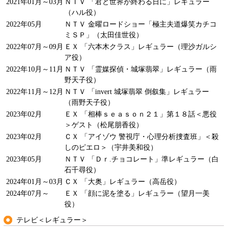
2021年01月～03月
ＮＴＶ 「君と世界が終わる日に」レギュラー
（ハル役）
2022年05月
ＮＴＶ 金曜ロードショー「極主夫道爆笑カチコ
ミＳＰ」（太田佳世役）
2022年07月～09月
ＥＸ 「六本木クラス」レギュラー（理沙ガルシ
ア役）
2022年10月～11月
ＮＴＶ 「霊媒探偵・城塚翡翠」レギュラー（雨
野天子役）
2022年11月～12月
ＮＴＶ 「invert 城塚翡翠 倒叙集」レギュラー
（雨野天子役）
2023年02月
ＥＸ 「相棒ｓｅａｓｏｎ２１」第１８話＜悪役
＞ゲスト（松尾朋香役）
2023年02月
ＣＸ 「アイゾウ 警視庁・心理分析捜査班」＜殺
しのピエロ＞（宇井美和役）
2023年05月
ＮＴＶ 「Ｄｒ.チョコレート」準レギュラー（白
石千尋役）
2024年01月～03月
ＣＸ 「大奥」レギュラー（高岳役）
2024年07月～
ＥＸ 「顔に泥を塗る」レギュラー（望月一美
役）
テレビ＜レギュラー＞