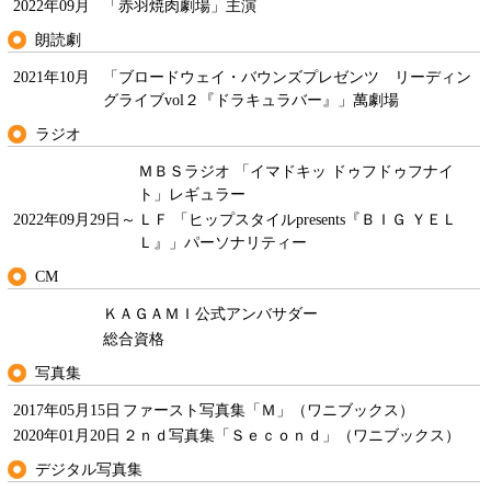
2022年09月
「赤羽焼肉劇場」主演
朗読劇
2021年10月
「ブロードウェイ・バウンズプレゼンツ リーディン
グライブvol２『ドラキュラバー』」萬劇場
ラジオ
ＭＢＳラジオ 「イマドキッ ドゥフドゥフナイ
ト」レギュラー
2022年09月29日～
ＬＦ 「ヒップスタイルpresents『ＢＩＧ ＹＥＬ
Ｌ』」パーソナリティー
CM
ＫＡＧＡＭＩ公式アンバサダー
総合資格
写真集
2017年05月15日
ファースト写真集「Ｍ」（ワニブックス）
2020年01月20日
２ｎｄ写真集「Ｓｅｃｏｎｄ」（ワニブックス）
デジタル写真集