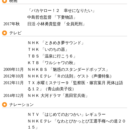
映画
「バカヤロー！２ 幸せになりたい」
中島哲也監督 「下妻物語」
2017年秋
日活 小林勇貴監督 「全員死刑」
テレビ
ＮＨＫ 「ときめき夢サウンド」
ＴＨＫ 「いのちの器」
ＴＢＳ 「温泉に行こう６」
ＫＴＢ 「ワルシャワの秋」
2009年11月
ＮＨＫＢＳ 「魅惑のスタンダードポップス」
2012年10月
ＮＨＫＥテレ 「Ｒの法則」ゲスト（声優特集）
2012年11月
ＴＸ 水曜ミステリー９「監察医・篠宮葉月 死体は語
る１２」（青山由美子役）
2014年12月
ＮＨＫ 大河ドラマ「黒田官兵衛」
ナレーション
ＮＴＶ 「はじめてのおつかい」レギュラー
ＮＨＫＥテレ 「なわとびかっとび王選手権への道２０
１５」