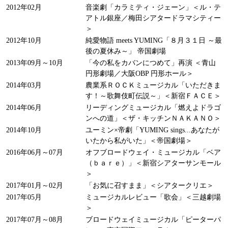
2012年02月
音楽劇「カラミティ・ジェーン」＜ル・テ
アトル銀座／梅田シアタードラマシティー
＞
2012年10月
純愛物語 meets YUMING「８月３１日 ～最
後の夏休み～」 帝国劇場
2013年09月～10月
「今の私をカバンにつめて」再演 ＜青山
円形劇場／大阪OBP 円形ホール＞
2014年03月
農業系ＲＯＣＫミュージカル「いただきま
す！～歌舞伎町伝説～」＜新宿ＦＡＣＥ＞
2014年06月
リーディングミュージカル「燃えよドラゴ
ンへの道」＜ザ・キッチンＮＡＫＡＮＯ＞
2014年10月
ユーミン×帝劇「YUMING sings...あなたが
いたから私がいた」＜帝国劇場＞
2016年06月～07月
オフブロードウェイ・ミュージカル「ベア
（ｂａｒｅ）」＜新宿シアターサンモール
＞
2017年01月～02月
「お気に召すまま」＜シアタークリエ＞
2017年05月
ミュージカルレビュー「歌会」＜三越劇場
＞
2017年07月～08月
ブロードウェイミュージカル「ピーターパ