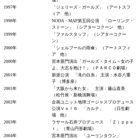
場）
1997年
「ジェリーズ・ガールズ」 （アートスフ
ィア 他）
1998年
NODA・MAP第五回公演 「ローリング・
ストーン」 （シアターコクーン 他）
1999年
「ファルスタッフ」 （シアターコクー
ン）
2000年
「シェルブールの雨傘」 （アートスフィ
ア 他）
2000年
宮本亜門演出「ガールズ・タイム～女の子
よ、大志を抱け！」（ＰＡＲＣＯ劇場）
2001年
新派公演 「滝の白糸」 主演：水谷八重
子 （博多座）
2001年
「大阪から来た女」 主演：藤山直美
（松竹座・新橋演舞場）
2002年
企画ユニット地球ゴージャスプロデュース
公演Ｖｏｌ６ 「カルテ」 （日生劇
場 他）
2003年
ラサール石井プロデュース 「Ｚｉｐｐｅ
ｒ」 （青山円形劇場）
2004年
宮本亜門演出 「ユーリンタウン」