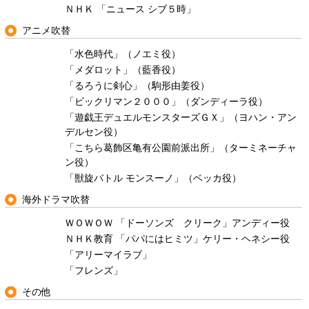
ＮＨＫ 「ニュース シブ５時」
アニメ吹替
「水色時代」（ノエミ役）
「メダロット」（藍香役）
「るろうに剣心」（駒形由姜役）
「ビックリマン２０００」（ダンディーラ役）
「遊戯王デュエルモンスターズＧＸ」（ヨハン・アン
デルセン役）
「こちら葛飾区亀有公園前派出所」（ターミネーチャ
ン役）
「獣旋バトル モンスーノ」（ベッカ役）
海外ドラマ吹替
ＷＯＷＯＷ 「ドーソンズ クリーク」アンディー役
ＮＨＫ教育 「パパにはヒミツ」ケリー・ヘネシー役
「アリーマイラブ」
「フレンズ」
その他