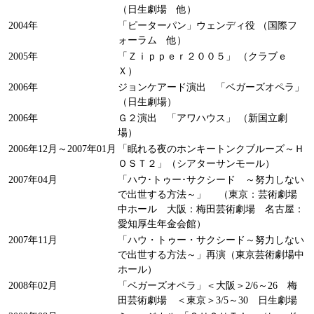
（日生劇場 他）
2004年
「ピーターパン」ウェンディ役 （国際フ
ォーラム 他）
2005年
「Ｚｉｐｐｅｒ２００５」 （クラブｅ
Ｘ）
2006年
ジョンケアード演出 「ベガーズオペラ」
（日生劇場）
2006年
Ｇ２演出 「アワハウス」 （新国立劇
場）
2006年12月～2007年01月
「眠れる夜のホンキートンクブルーズ～Ｈ
ＯＳＴ２」（シアターサンモール）
2007年04月
「ハウ･トゥー･サクシード ～努力しない
で出世する方法～」 （東京：芸術劇場
中ホール 大阪：梅田芸術劇場 名古屋：
愛知厚生年金会館）
2007年11月
「ハウ・トゥー・サクシード～努力しない
で出世する方法～」再演（東京芸術劇場中
ホール）
2008年02月
「ベガーズオペラ」＜大阪＞2/6～26 梅
田芸術劇場 ＜東京＞3/5～30 日生劇場