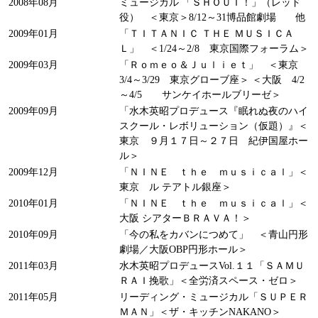
2008年08月
ミュージカル 「ＳＨＯＵＴ！」（レッド
役） ＜東京＞8/12～31博品館劇場 他
2009年01月
「ＴＩＴＡＮＩＣ ＴＨＥ ＭＵＳＩＣＡ
Ｌ」 ＜1/24～2/8 東京国際フォーラム＞
2009年03月
「Ｒｏｍｅｏ＆Ｊｕｌｉｅｔ」 ＜東京
3/4～3/29 東京グローブ座＞ ＜大阪 4/2
～4/5 サンケイホールブリーゼ＞
2009年09月
「水木英昭プロデュース『眠れぬ夜のハイ
スクール・レボリューション（仮題）』＜
東京 ９月１７日～２７日 紀伊国屋ホー
ル＞
2009年12月
「ＮＩＮＥ ｔｈｅ ｍｕｓｉｃａｌ」＜
東京 ル テアトル銀座＞
2010年01月
「ＮＩＮＥ ｔｈｅ ｍｕｓｉｃａｌ」＜
大阪 シアターＢＲＡＶＡ！＞
2010年09月
「今の私をカバンにつめて」 ＜青山円形
劇場／大阪OBP円形ホール＞
2011年03月
水木英昭プロデュースVol.１１「ＳＡＭＵ
ＲＡＩ挽歌」＜全労済スペース・ゼロ＞
2011年05月
リーディング・ミュージカル「ＳＵＰＥＲ
ＭＡＮ」＜ザ・キッチンNAKANO＞