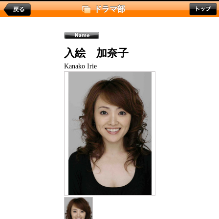
ドラマ部
入絵 加奈子
Kanako Irie