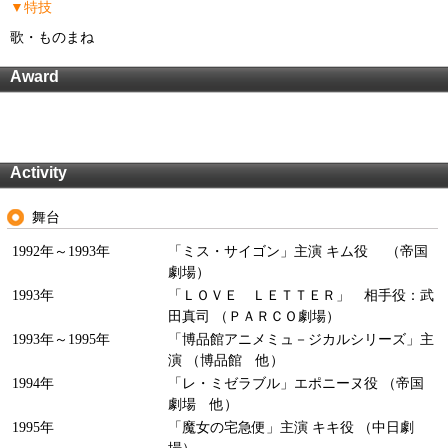
▼特技
歌・ものまね
Award
Activity
舞台
1992年～1993年
「ミス・サイゴン」主演 キム役 （帝国
劇場）
1993年
「ＬＯＶＥ ＬＥＴＴＥＲ」 相手役：武
田真司 （ＰＡＲＣＯ劇場）
1993年～1995年
「博品館アニメミュ－ジカルシリーズ」主
演 （博品館 他）
1994年
「レ・ミゼラブル」エポニーヌ役 （帝国
劇場 他）
1995年
「魔女の宅急便」主演 キキ役 （中日劇