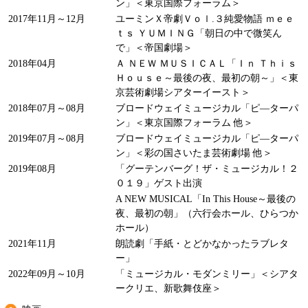
ン」＜東京国際フォーラム＞
2017年11月～12月
ユーミンＸ帝劇Ｖｏｌ.３純愛物語 ｍｅｅ
ｔｓ ＹＵＭＩＮＧ「朝日の中で微笑ん
で」＜帝国劇場＞
2018年04月
Ａ ＮＥＷ ＭＵＳＩＣＡＬ「Ｉｎ Ｔｈｉｓ
Ｈｏｕｓｅ～最後の夜、最初の朝～」＜東
京芸術劇場シアターイースト＞
2018年07月～08月
ブロードウェイミュージカル「ピ―ターパ
ン」＜東京国際フォーラム 他＞
2019年07月～08月
ブロードウェイミュージカル「ピ―ターパ
ン」＜彩の国さいたま芸術劇場 他＞
2019年08月
「グーテンバーグ！ザ・ミュージカル！２
０１９」ゲスト出演
A NEW MUSICAL「In This House～最後の
夜、最初の朝」（六行会ホール、ひらつか
ホール）
2021年11月
朗読劇「手紙・とどかなかったラブレタ
ー」
2022年09月～10月
「ミュージカル・モダンミリー」＜シアタ
ークリエ、新歌舞伎座＞