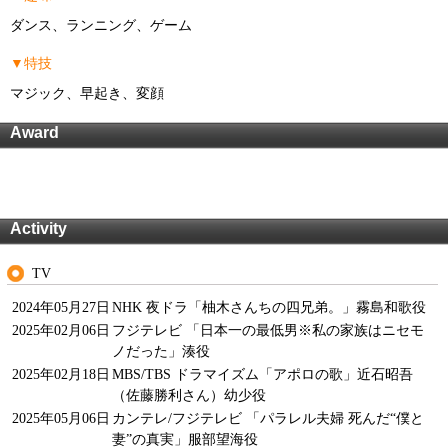
ダンス、ランニング、ゲーム
▼特技
マジック、早起き、変顔
Award
Activity
TV
2024年05月27日
NHK 夜ドラ「柚木さんちの四兄弟。」霧島和歌役
2025年02月06日
フジテレビ 「日本一の最低男※私の家族はニセモ
ノだった」湊役
2025年02月18日
MBS/TBS ドラマイズム「アポロの歌」近石昭吾
（佐藤勝利さん）幼少役
2025年05月06日
カンテレ/フジテレビ 「パラレル夫婦 死んだ“僕と
妻”の真実」服部望海役