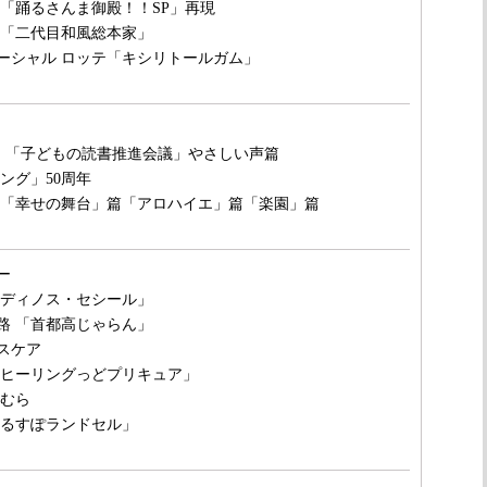
 「踊るさんま御殿！！SP」再現
 「二代目和風総本家」
ーシャル ロッテ「キシリトールガム」
ン 「子どもの読書推進会議」やさしい声篇
ング」50周年
 「幸せの舞台」篇「アロハイエ」篇「楽園」篇
ー
「ディノス・セシール」
路 「首都高じゃらん」
スケア
「ヒーリングっどプリキュア」
まむら
かるすぽランドセル」