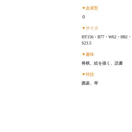
▼血液型
Ｏ
▼サイズ
HT156・B77・W62・H82・
S23.5
▼趣味
将棋、絵を描く、読書
▼特技
囲碁、琴