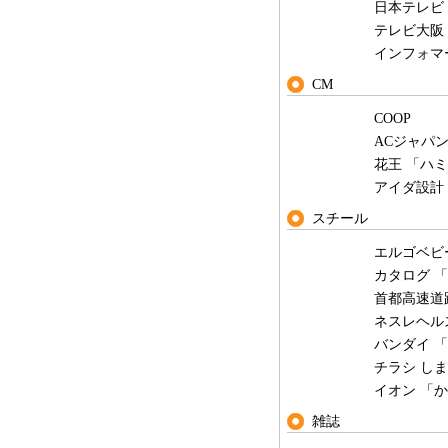
日本テレビ
テレビ大阪
インフォマ
CM
COOP
ACジャパ
花王 「ハミ
アイダ設計
スチール
エルゴベビ
カタログ 
首都高速道
ネスレヘル
バンダイ 
チラシ し
イオン 「
雑誌