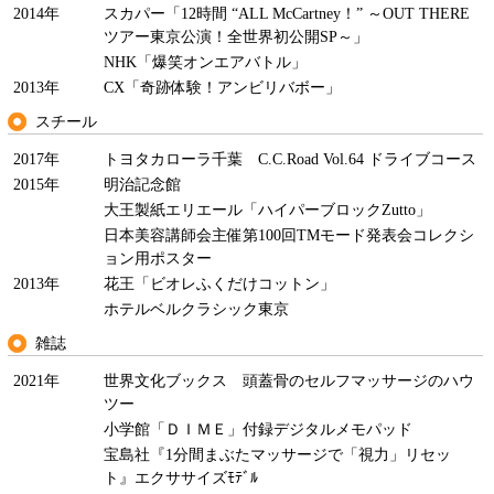
2014年
スカパー「12時間 “ALL McCartney！” ～OUT THERE
ツアー東京公演！全世界初公開SP～」
NHK「爆笑オンエアバトル」
2013年
CX「奇跡体験！アンビリバボー」
スチール
2017年
トヨタカローラ千葉 C.C.Road Vol.64 ドライブコース
2015年
明治記念館
大王製紙エリエール「ハイパーブロックZutto」
日本美容講師会主催第100回TMモード発表会コレクシ
ョン用ポスター
2013年
花王「ビオレふくだけコットン」
ホテルベルクラシック東京
雑誌
2021年
世界文化ブックス 頭蓋骨のセルフマッサージのハウ
ツー
小学館「ＤＩＭＥ」付録デジタルメモパッド
宝島社『1分間まぶたマッサージで「視力」リセッ
ト』エクササイズﾓﾃﾞﾙ