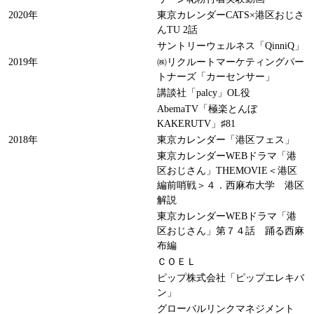
2020年
東京カレンダーCATS×港区おじさ
んTU 2話
サントリーウェルネス「QinniQ」
2019年
㈱リクルートマーケティングパー
トナーズ「カーセンサー」
講談社「palcy」OL役
AbemaTV「極楽とんぼ
KAKERUTV」♯81
2018年
東京カレンダー「港区フェス」
東京カレンダーWEBドラマ「港
区おじさん」THEMOVIE＜港区
編前哨戦＞４．西麻布大学 港区
解説
東京カレンダーWEBドラマ「港
区おじさん」第７４話 踊る西麻
布編
ＣＯＥＬ
ピップ株式会社「ピップエレキバ
ン」
グローバルリンクマネジメント