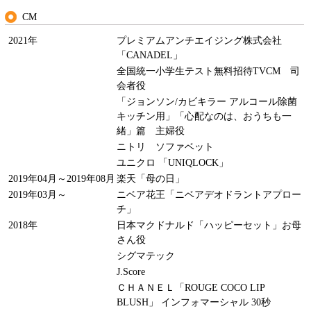
CM
2021年
プレミアムアンチエイジング株式会社
「CANADEL」
全国統一小学生テスト無料招待TVCM 司
会者役
「ジョンソン/カビキラー アルコール除菌
キッチン用」「心配なのは、おうちも一
緒」篇 主婦役
ニトリ ソファベット
ユニクロ 「UNIQLOCK」
2019年04月～2019年08月
楽天「母の日」
2019年03月～
ニベア花王「ニベアデオドラントアプロー
チ」
2018年
日本マクドナルド「ハッピーセット」お母
さん役
シグマテック
J.Score
ＣＨＡＮＥＬ「ROUGE COCO LIP
BLUSH」 インフォマーシャル 30秒