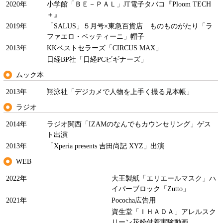
2020年
小学館「ＢＥ－ＰＡＬ」JT電子タバコ『Ploom TECH
＋』
2019年
「SALUS」５月号×東急百貨店 ものものがたり「ラ
ファエロ・ベッティーニ」帽子
2013年
KKベストセラーズ「CIRCUS MAX」
日経BP社「日経PCビギナーズ」
ムック本
2013年
翔泳社「デジカメで人物を上手く撮る見本帳」
ラジオ
2014年
ラジオ関西「IZAMのなんでもカウンセリング」ゲス
ト出演
2013年
「Xperia presents 吉田尚記 XYZ」出演
WEB
2022年
大王製紙「エリエールマスク」ハ
イパーブロック「Zutto」
2021年
Pococha広告用
資生堂「ＩＨＡＤＡ」アレルスク
リーン花粉付着実験動画