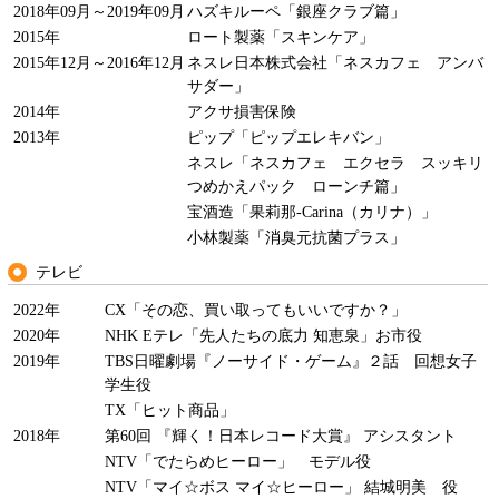
2018年09月～2019年09月
ハズキルーペ「銀座クラブ篇」
2015年
ロート製薬「スキンケア」
2015年12月～2016年12月
ネスレ日本株式会社「ネスカフェ アンバ
サダー」
2014年
アクサ損害保険
2013年
ピップ「ピップエレキバン」
ネスレ「ネスカフェ エクセラ スッキリ
つめかえパック ローンチ篇」
宝酒造「果莉那-Carina（カリナ）」
小林製薬「消臭元抗菌プラス」
テレビ
2022年
CX「その恋、買い取ってもいいですか？」
2020年
NHK Eテレ「先人たちの底力 知恵泉」お市役
2019年
TBS日曜劇場『ノーサイド・ゲーム』２話 回想女子
学生役
TX「ヒット商品」
2018年
第60回 『輝く！日本レコード大賞』 アシスタント
NTV「でたらめヒーロー」 モデル役
NTV「マイ☆ボス マイ☆ヒーロー」 結城明美 役