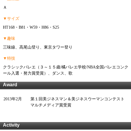
Ａ
▼サイズ
HT168・B81・W59・H86・S25
▼趣味
三味線、高尾山登り、東京タワー登り
▼特技
クラシックバレエ（３～１５歳/橘バレエ学校/NBA全国バレエコンク
ール入選・努力賞受賞）、ダンス、歌
Award
2013年2月
第１回美ジネスマン＆美ジネスウーマンコンテスト
マルチメディア賞受賞
Activity