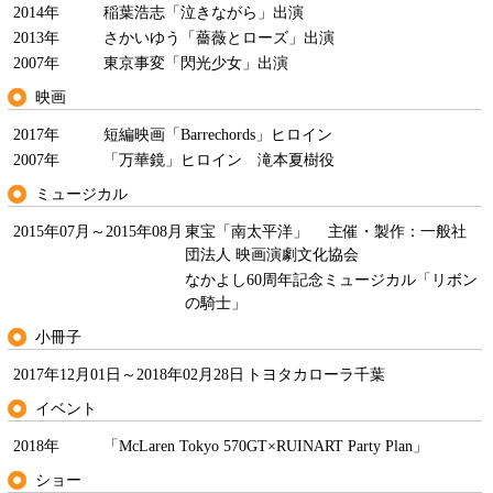
2014年
稲葉浩志「泣きながら」出演
2013年
さかいゆう「薔薇とローズ」出演
2007年
東京事変「閃光少女」出演
映画
2017年
短編映画「Barrechords」ヒロイン
2007年
「万華鏡」ヒロイン 滝本夏樹役
ミュージカル
2015年07月～2015年08月
東宝「南太平洋」 主催・製作：一般社
団法人 映画演劇文化協会
なかよし60周年記念ミュージカル「リボン
の騎士」
小冊子
2017年12月01日～2018年02月28日
トヨタカローラ千葉
イベント
2018年
「McLaren Tokyo 570GT×RUINART Party Plan」
ショー