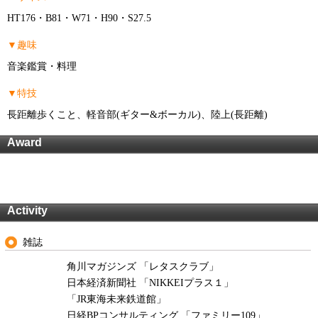
HT176・B81・W71・H90・S27.5
▼趣味
音楽鑑賞・料理
▼特技
長距離歩くこと、軽音部(ギター&ボーカル)、陸上(長距離)
Award
Activity
雑誌
角川マガジンズ 「レタスクラブ」
日本経済新聞社 「NIKKEIプラス１」
「JR東海未来鉄道館」
日経BPコンサルティング 「ファミリー109」