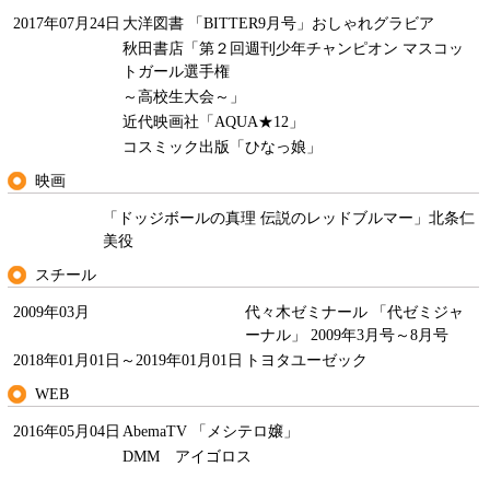
2017年07月24日
大洋図書 「BITTER9月号」おしゃれグラビア
秋田書店「第２回週刊少年チャンピオン マスコッ
トガール選手権
～高校生大会～」
近代映画社「AQUA★12」
コスミック出版「ひなっ娘」
映画
「ドッジボールの真理 伝説のレッドブルマー」北条仁
美役
スチール
2009年03月
代々木ゼミナール 「代ゼミジャ
ーナル」 2009年3月号～8月号
2018年01月01日～2019年01月01日
トヨタユーゼック
WEB
2016年05月04日
AbemaTV 「メシテロ嬢」
DMM アイゴロス