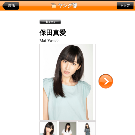
ヤング部
保田真愛
Mai Yasuda