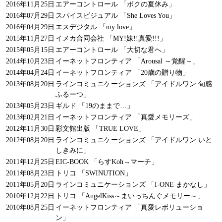
2016年11月25日
エアーコントロール 「ボクの夏休み」
2016年07月29日
スパイスビジュアル 「She Loves You」
2016年04月29日
エスデジタル 「my love」
2015年11月27日
イメカ合同会社 「MY!妹!!真愛!!!」
2015年05月15日
エアーコントロール 「大切な君へ」
2014年10月23日
イーネットフロンティア 「Arousal ～覚醒～」
2014年04月24日
イーネットフロンティア 「20歳の贈り物」
2013年08月20日
ラインコミュニケーションズ 「アイドルワン 旬感
ふるーつ」
2013年05月23日
ギルド 「19のままで…」
2013年02月21日
イーネットフロンティア 「真愛メモリーズ」
2012年11月30日
彩文館出版 「TRUE LOVE」
2012年08月20日
ラインコミュニケーションズ 「アイドルワン いと
しきみに」
2011年12月25日
EIC-BOOK 「らすKoh→マーチ」
2011年08月23日
トリコ 「SWINUTION」
2011年05月20日
ラインコミュニケーションズ 「I-ONE まかなし」
2010年12月22日
トリコ 「AngelKiss～まいっちんぐメモリー～」
2010年08月25日
イーネットフロンティア 「真愛レボリューショ
ン」