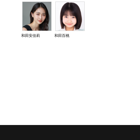
和田安佳莉
和田百桃