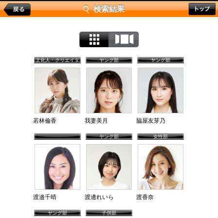
検索結果
文化人・クリエイタ
ヤング部
ヤング部
ー
若林倫香
我妻美月
脇屋友芽乃
ヤング部
女性部
渡邉千晴
渡邊れいら
渡香奈
ヤング部
子供部