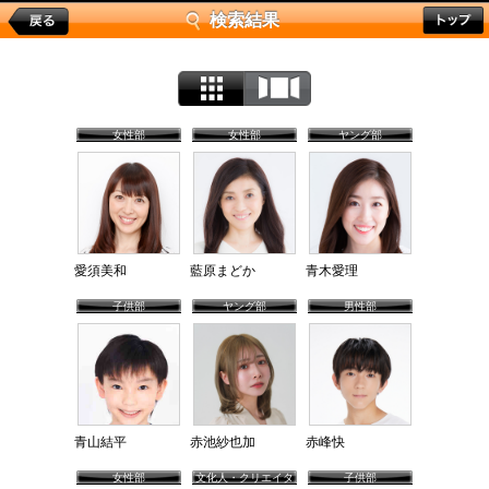
検索結果
女性部
女性部
ヤング部
愛須美和
藍原まどか
青木愛理
子供部
ヤング部
男性部
青山結平
赤池紗也加
赤峰快
女性部
文化人・クリエイタ
子供部
ー