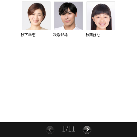
秋下幸恵
秋場郁雄
秋葉はな
1/11
前に
次へ