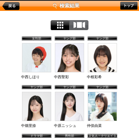
検索結果
女性部
ヤング部
ヤング部
中西しほり
中西聖彩
中根彩希
ヤング部
ヤング部
ヤング部
中畑里捺
中原ニッシュ
仲俣由菜
ドラマ部
男性部
文化人・クリエイタ
ー