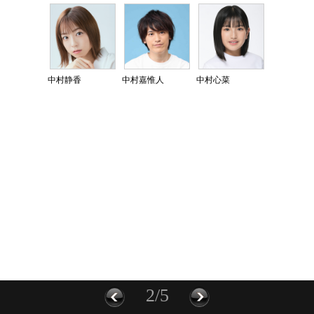
中村静香
中村嘉惟人
中村心菜
2/5
前に
次へ